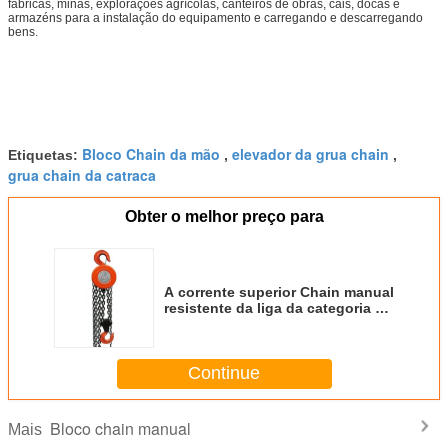
fábricas, minas, explorações agrícolas, canteiros de obras, cais, docas e
armazéns para a instalação do equipamento e carregando e descarregando
bens.
Bloco Chain da mão
elevador da grua chain
Etiquetas:
,
,
grua chain da catraca
Obter o melhor preço para
A corrente superior Chain manual
resistente da liga da categoria do
bloco G80 acelera a corrente que
posiciona 8 de 20 toneladas a
queda Chain
Continue
Bloco chain manual
Mais