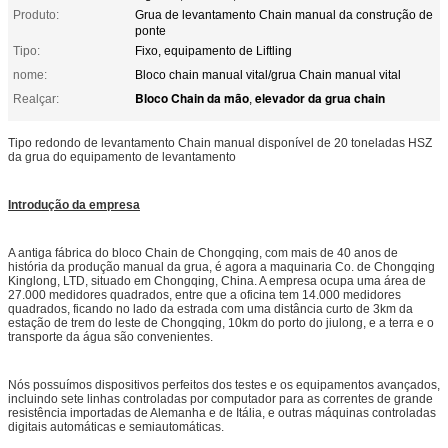
Produto:
Grua de levantamento Chain manual da construção de
ponte
Tipo:
Fixo, equipamento de Liftling
nome:
Bloco chain manual vital/grua Chain manual vital
Bloco Chain da mão
elevador da grua chain
Realçar:
,
Tipo redondo de levantamento Chain manual disponível de 20 toneladas HSZ
da grua do equipamento de levantamento
Introdução da empresa
A antiga fábrica do bloco Chain de Chongqing, com mais de 40 anos de
história da produção manual da grua, é agora a maquinaria Co. de Chongqing
Kinglong, LTD, situado em Chongqing, China. A empresa ocupa uma área de
27.000 medidores quadrados, entre que a oficina tem 14.000 medidores
quadrados, ficando no lado da estrada com uma distância curto de 3km da
estação de trem do leste de Chongqing, 10km do porto do jiulong, e a terra e o
transporte da água são convenientes.
Nós possuímos dispositivos perfeitos dos testes e os equipamentos avançados,
incluindo sete linhas controladas por computador para as correntes de grande
resistência importadas de Alemanha e de Itália, e outras máquinas controladas
digitais automáticas e semiautomáticas.