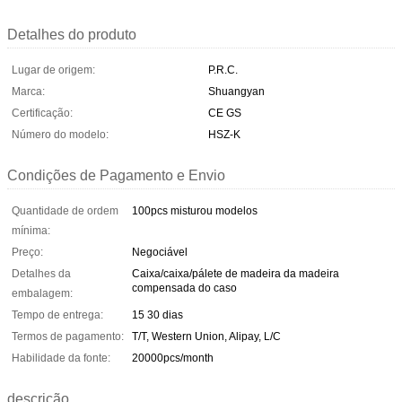
Detalhes do produto
Lugar de origem:
P.R.C.
Marca:
Shuangyan
Certificação:
CE GS
Número do modelo:
HSZ-K
Condições de Pagamento e Envio
Quantidade de ordem
100pcs misturou modelos
mínima:
Preço:
Negociável
Detalhes da
Caixa/caixa/pálete de madeira da madeira
compensada do caso
embalagem:
Tempo de entrega:
15 30 dias
Termos de pagamento:
T/T, Western Union, Alipay, L/C
Habilidade da fonte:
20000pcs/month
descrição