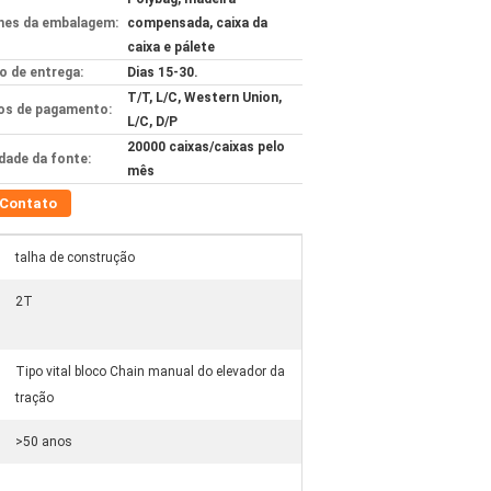
hes da embalagem:
compensada, caixa da
caixa e pálete
 de entrega:
Dias 15-30.
T/T, L/C, Western Union,
s de pagamento:
L/C, D/P
20000 caixas/caixas pelo
idade da fonte:
mês
Contato
talha de construção
2T
Tipo vital bloco Chain manual do elevador da
tração
>50 anos