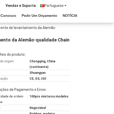
Vendas e Suporte:
Portuguese
e Conosco
Pedir Um Orçamento
NOTÍCIA
rrente de levantamento da Alemão-
mento da Alemão-qualidade Chain
hes do produto:
 de origem:
Chongqing, China
(continente)
:
Shuangyan
icação:
CE, GS, ISO
ições de Pagamento e Envio:
idade de ordem
100pcs misturou modelos
a:
:
Negociável
Polybag, madeira