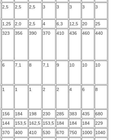
2,5
2,5
2,5
3
3
3
3
3
1,25
2,0
2,5
4
6,3
12,5
20
25
323
356
390
370
410
436
460
440
6
7,1
8
7,1
9
10
10
10
1
1
1
2
2
4
6
8
156
184
198
230
285
383
435
680
144
153,5
162,5
153,5
184
184
184
229
370
400
410
530
670
750
1000
1040