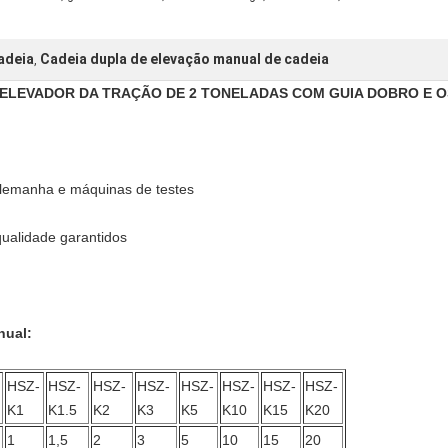
adeia
Cadeia dupla de elevação manual de cadeia
,
O ELEVADOR DA TRAÇÃO DE 2 TONELADAS COM GUIA DOBRO E 
Alemanha e máquinas de testes
qualidade garantidos
nual:
HSZ-
HSZ-
HSZ-
HSZ-
HSZ-
HSZ-
HSZ-
HSZ-
K1
K1.5
K2
K3
K5
K10
K15
K20
1
1,5
2
3
5
10
15
20