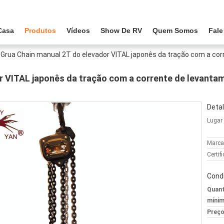
Casa
Produtos
Vídeos
Show De RV
Quem Somos
Fal
Grua Chain manual 2T do elevador VITAL japonês da tração com a co
r VITAL japonês da tração com a corrente de levanta
Detal
Lugar
Marca
Certif
Cond
Quant
mínim
Preço