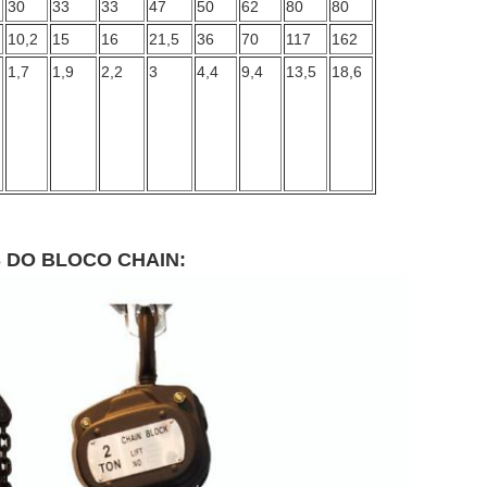
30
33
33
47
50
62
80
80
10,2
15
16
21,5
36
70
117
162
1,7
1,9
2,2
3
4,4
9,4
13,5
18,6
S DO BLOCO CHAIN: