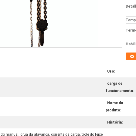
Detal
Tempo
Termo
Habil
Uso:
carga de
funcionamento:
Nome do
produto:
História:
do manual, grua da alavanca, corrente da carga, trole do feixe,