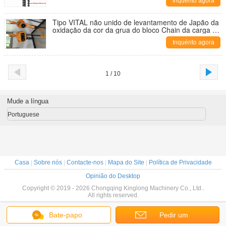
Inquérito agora
Tipo VITAL não unido de levantamento de Japão da
oxidação da cor da grua do bloco Chain da carga do
GS do CE trole alaranjado
Inquérito agora
1 / 10
Mude a língua
Portuguese
Casa
|
Sobre nós
|
Contacte-nos
|
Mapa do Site
|
Política de Privacidade
Opinião do Desktop
Copyright © 2019 - 2026 Chongqing Kinglong Machinery Co., Ltd..
All rights reserved.
Bate-papo
Pedir um