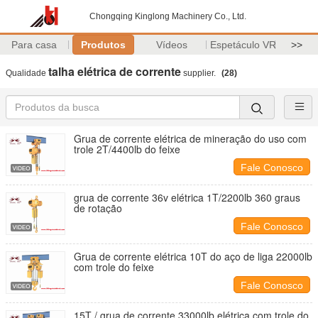
Chongqing Kinglong Machinery Co., Ltd.
Para casa
Produtos
Vídeos
Espetáculo VR
>>
talha elétrica de corrente
Qualidade
supplier.
(28)
Grua de corrente elétrica de mineração do uso com
trole 2T/4400lb do feixe
Fale Conosco
grua de corrente 36v elétrica 1T/2200lb 360 graus
de rotação
Fale Conosco
Grua de corrente elétrica 10T do aço de liga 22000lb
com trole do feixe
Fale Conosco
15T / grua de corrente 33000lb elétrica com trole do