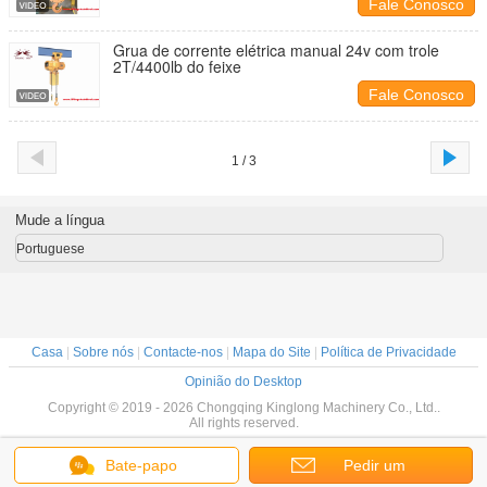
Fale Conosco
Grua de corrente elétrica manual 24v com trole
2T/4400lb do feixe
Fale Conosco
1 / 3
Mude a língua
Portuguese
Casa
|
Sobre nós
|
Contacte-nos
|
Mapa do Site
|
Política de Privacidade
Opinião do Desktop
Copyright © 2019 - 2026 Chongqing Kinglong Machinery Co., Ltd..
All rights reserved.
Bate-papo
Pedir um