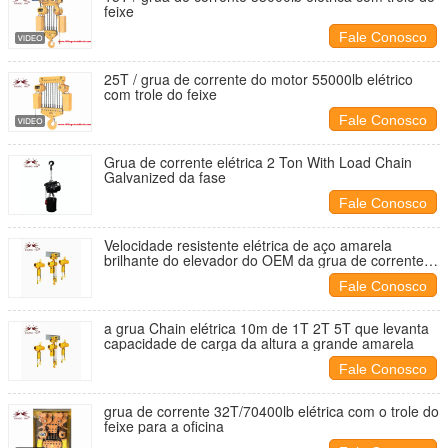
feixe
Fale Conosco
25T / grua de corrente do motor 55000lb elétrico
com trole do feixe
Fale Conosco
Grua de corrente elétrica 2 Ton With Load Chain
Galvanized da fase
Fale Conosco
Velocidade resistente elétrica de aço amarela
brilhante do elevador do OEM da grua de corrente
de 1t 5t
Fale Conosco
a grua Chain elétrica 10m de 1T 2T 5T que levanta
capacidade de carga da altura a grande amarela
Fale Conosco
grua de corrente 32T/70400lb elétrica com o trole do
feixe para a oficina