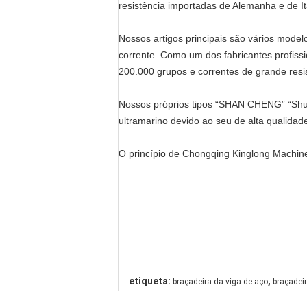
resistência importadas de Alemanha e de It
Nossos artigos principais são vários model
corrente. Como um dos fabricantes profiss
200.000 grupos e correntes de grande res
Nossos próprios tipos “SHAN CHENG” “Shua
ultramarino devido ao seu de alta qualidad
O princípio de Chongqing Kinglong Machiner
,
etiqueta:
braçadeira da viga de aço
braçadeir