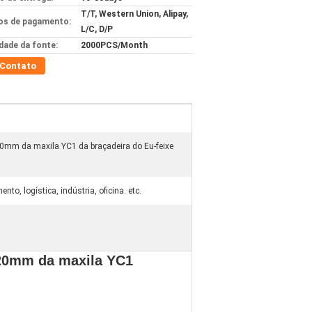
T/T, Western Union, Alipay,
s de pagamento:
L/C, D/P
idade da fonte:
2000PCS/Month
Contato
20mm da maxila YC1 da braçadeira do Eu-feixe
to, logística, indústria, oficina. etc.
220mm da maxila YC1