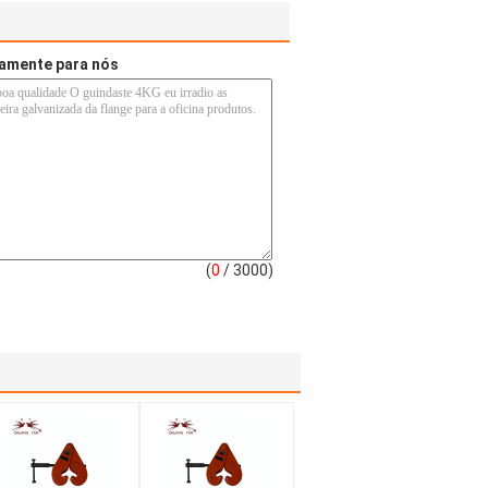
tamente para nós
(
0
/ 3000)