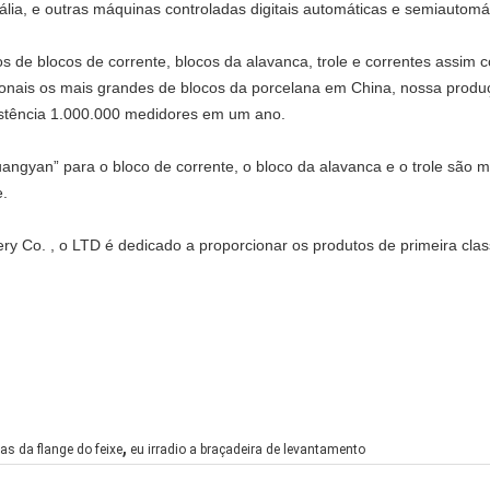
ália, e outras máquinas controladas digitais automáticas e semiautomá
os de blocos de corrente, blocos da alavanca, trole e correntes assim 
ionais os mais grandes de blocos da porcelana em China, nossa produç
istência 1.000.000 medidores em um ano.
ngyan” para o bloco de corrente, o bloco da alavanca e o trole são 
e.
y Co. , o LTD é dedicado a proporcionar os produtos de primeira class
,
as da flange do feixe
eu irradio a braçadeira de levantamento