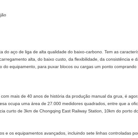
jão
ta do aço de liga de alta qualidade do baixo-carbono. Tem as caracterí
arregamento alta, do baixo custo, da flexibilidade, da consistência e d
go do equipamento, para puxar blocos ou cargas um ponto comprando r
, com mais de 40 anos de história da produção manual da grua, é ago
esa ocupa uma área de 27.000 medidores quadrados, entre que a ofi
ia curto de 3km de Chongqing East Railway Station, 10km do porto do j
itos e os equipamentos avançados, incluindo sete linhas controladas p