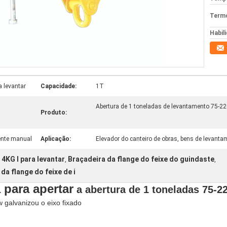
Termo
Habil
a levantar
Capacidade:
1T
Abertura de 1 toneladas de levantamento 75-2
Produto:
rente manual
Aplicação:
Elevador do canteiro de obras, bens de levantamen
 4KG I para levantar
Braçadeira da flange do feixe do guindaste
,
,
da flange do feixe de i
 para apertar
a abertura de 1 toneladas 75-
 galvanizou o eixo fixado