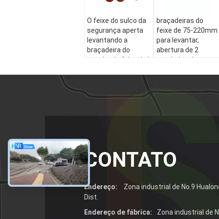
O feixe do sulco da
braçadeiras do
segurança aperta
feixe de 75-220mm
levantando a
para levantar,
braçadeira do
abertura de 2
gancho do feixe de I
toneladas de
antiusura
levantamento da
maxila YC1 das
braçadeiras do
metal
CONTATO
Endereço:
Zona industrial de No.9 Hualon
Dist.
Endereço de fábrica:
Zona industrial de 