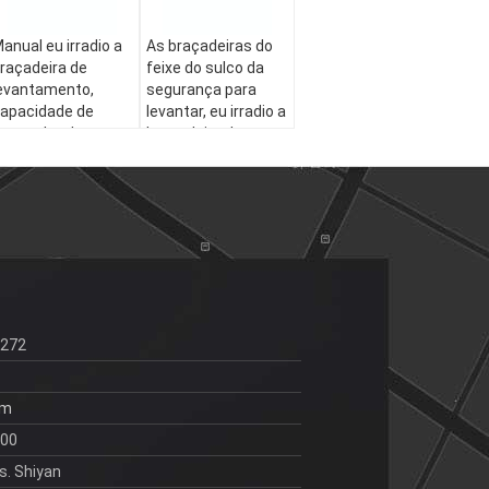
anual eu irradio a
As braçadeiras do
raçadeira de
feixe do sulco da
evantamento,
segurança para
apacidade de
levantar, eu irradio a
arga alta da
braçadeira do
raçadeira do feixe
gancho antiusura
ateral
6272
om
:00
. Shiyan