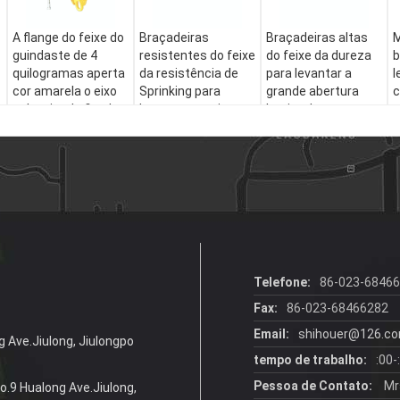
A flange do feixe do
Braçadeiras
Braçadeiras altas
M
guindaste de 4
resistentes do feixe
do feixe da dureza
b
quilogramas aperta
da resistência de
para levantar a
l
cor amarela o eixo
Sprinking para
grande abertura
c
galvanizado fixado
levantar o projeto
bonita de
c
da estrutura de
Apperance
b
Resonable
l
Telefone:
86-023-6846
Fax:
86-023-68466282
Email:
shihouer@126.c
g Ave.Jiulong, Jiulongpo
tempo de trabalho:
:00-
Pessoa de Contato:
Mrs
No.9 Hualong Ave.Jiulong,