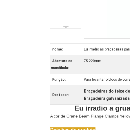
nome:
Eu irradio as braçadeiras par
Abertura da
75-220mm
mandíbula:
Função:
Para levantar o bloco de cor
Braçadeiras do feixe de
Destacar:
Braçadeira galvanizada 
Eu irradio a grua
A cor de Crane Beam Flange Clamps Yellow
Detalhes do produto