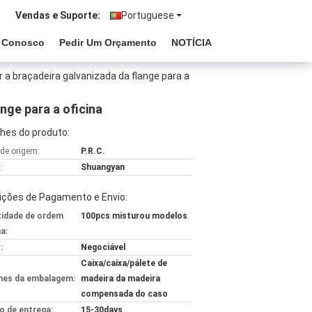
Vendas e Suporte:
Portuguese
e Conosco
Pedir Um Orçamento
NOTÍCIA
r a braçadeira galvanizada da flange para a
nge para a oficina
hes do produto:
 de origem:
P.R.C.
:
Shuangyan
ições de Pagamento e Envio:
idade de ordem
100pcs misturou modelos
a:
:
Negociável
Caixa/caixa/pálete de
hes da embalagem:
madeira da madeira
compensada do caso
 de entrega:
15-30days