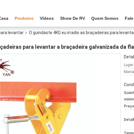
Casa
Produtos
Vídeos
Show De RV
Quem Somos
Fal
para levantar
O guindaste 4KG eu irradio as braçadeiras para levanta
çadeiras para levantar a braçadeira galvanizada da fla
Detal
Lugar
Marca
Cond
Quant
mínim
Preço
Detal
Tempo