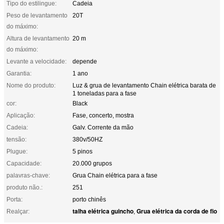
Tipo do estilingue:
Cadeia
Peso de levantamento
20T
do máximo:
Altura de levantamento
20 m
do máximo:
Levante a velocidade:
depende
Garantia:
1 ano
Nome do produto:
Luz & grua de levantamento Chain elétrica barata de
1 toneladas para a fase
cor:
Black
Aplicação:
Fase, concerto, mostra
Cadeia:
Galv. Corrente da mão
tensão:
380v/50HZ
Plugue:
5 pinos
Capacidade:
20.000 grupos
palavras-chave:
Grua Chain elétrica para a fase
produto não.:
251
Porta:
porto chinês
talha elétrica guincho
Grua elétrica da corda de fio
Realçar:
,