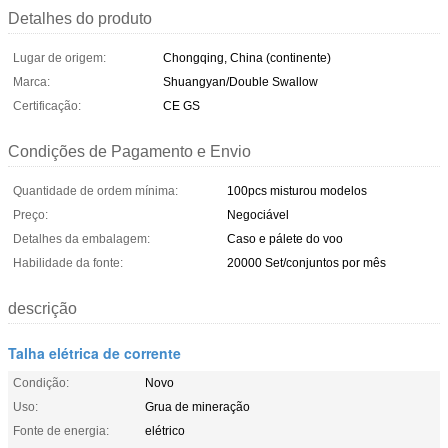
Detalhes do produto
Lugar de origem:
Chongqing, China (continente)
Marca:
Shuangyan/Double Swallow
Certificação:
CE GS
Condições de Pagamento e Envio
Quantidade de ordem mínima:
100pcs misturou modelos
Preço:
Negociável
Detalhes da embalagem:
Caso e pálete do voo
Habilidade da fonte:
20000 Set/conjuntos por mês
descrição
Talha elétrica de corrente
Condição:
Novo
Uso:
Grua de mineração
Fonte de energia:
elétrico