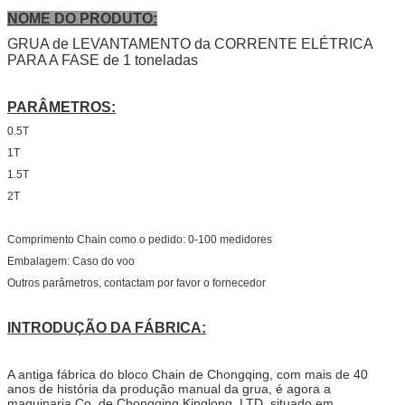
NOME DO PRODUTO:
GRUA de LEVANTAMENTO da CORRENTE ELÉTRICA
PARA A FASE de 1 toneladas
PARÂMETROS:
0.5T
1T
1.5T
2T
Comprimento Chain como o pedido: 0-100 medidores
Embalagem: Caso do voo
Outros parâmetros, contactam por favor o fornecedor
INTRODUÇÃO DA FÁBRICA:
A antiga fábrica do bloco Chain de Chongqing, com mais de 40
anos de história da produção manual da grua, é agora a
maquinaria Co. de Chongqing Kinglong, LTD, situado em