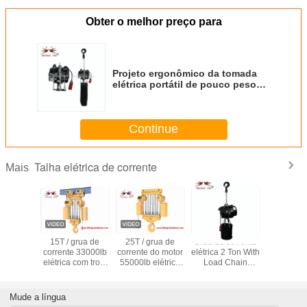
Obter o melhor preço para
Projeto ergonômico da tomada
elétrica portátil de pouco peso
dos pinos da grua Chain 5
Continue
Talha elétrica de corrente
Mais
corrente
15T / grua de
25T / grua de
Grua de corrente
Grua de c
a 10T do
corrente 33000lb
corrente do motor
elétrica 2 Ton With
elétric
e liga
elétrica com trole
55000lb elétrico
Load Chain
mineração
com trole
do feixe
com trole do feixe
Galvanized da
com tr
eixe
fase
2T/4400
feix
Mude a língua