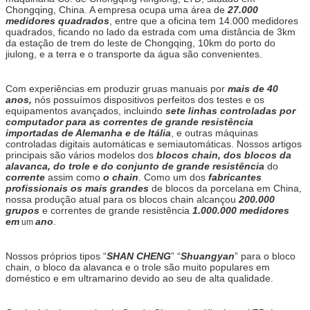
Chongqing, China. A empresa ocupa uma área de
27.000
medidores quadrados
, entre que a oficina tem 14.000 medidores
quadrados, ficando no lado da estrada com uma distância de 3km
da estação de trem do leste de Chongqing, 10km do porto do
jiulong, e a terra e o transporte da água são convenientes.
Com experiências em produzir gruas manuais por
mais de 40
anos,
nós possuímos dispositivos perfeitos dos testes e os
equipamentos avançados, incluindo
sete linhas controladas por
computador para as correntes de grande resistência
importadas de Alemanha e de Itália
, e outras máquinas
controladas digitais automáticas e semiautomáticas. Nossos artigos
principais são vários modelos dos
blocos chain, dos blocos da
alavanca, do trole e do conjunto de grande resistência
do
corrente
assim como
o chain
. Como um dos
fabricantes
profissionais os mais grandes
de blocos da porcelana em China,
nossa produção atual para os blocos chain alcançou
200.000
grupos
e correntes de grande resistência
1.000.000 medidores
em
ano
.
um
Nossos próprios tipos “
SHAN CHENG
” “
Shuangyan
” para o bloco
chain, o bloco da alavanca e o trole são muito populares em
doméstico e em ultramarino devido ao seu de alta qualidade.