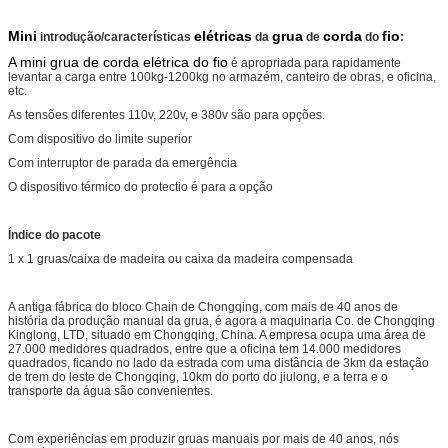
Mini
elétricas
grua
corda
fio
introdução/características
da
de
do
:
A mini grua de corda elétrica do fio
é apropriada para rapidamente
levantar a carga entre 100kg-1200kg no armazém, canteiro de obras, e oficina,
etc.
As tensões diferentes 110v, 220v, e 380v são para opções.
Com dispositivo do limite superior
Com interruptor de parada da emergência
O dispositivo térmico do protectio é para a opção
Índice do pacote
1 x 1 gruas/caixa de madeira ou caixa da madeira compensada
A antiga fábrica do bloco Chain de Chongqing, com mais de 40 anos de
história da produção manual da grua, é agora a maquinaria Co. de Chongqing
Kinglong, LTD, situado em Chongqing, China. A empresa ocupa uma área de
27.000 medidores quadrados, entre que a oficina tem 14.000 medidores
quadrados, ficando no lado da estrada com uma distância de 3km da estação
de trem do leste de Chongqing, 10km do porto do jiulong, e a terra e o
transporte da água são convenientes.
Com experiências em produzir gruas manuais por mais de 40 anos, nós