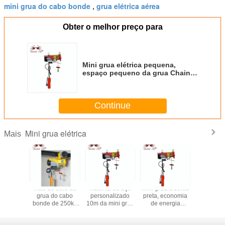
mini grua do cabo bonde
grua elétrica aérea
,
Obter o melhor preço para
Mini grua elétrica pequena,
espaço pequeno da grua Chain
que salvar a operação fácil
Continue
Mini grua elétrica
Mais
 elétrica
mão do trole da
Material de aço
Mini grua elétrica
Mini Ele
00A, cor
grua do cabo
personalizado
preta, economia
Chain H
 aérea do
bonde de 250kg
10m da mini grua
de energia
Space p
 da grua
500kg a mini
elétrica que
elétrica do
que sal
/230V
empurrou a fonte
levanta a altura
gancho do dobro
operação